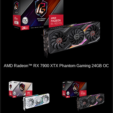
AMD Radeon™ RX 7900 XTX Phantom Gaming 24GB OC