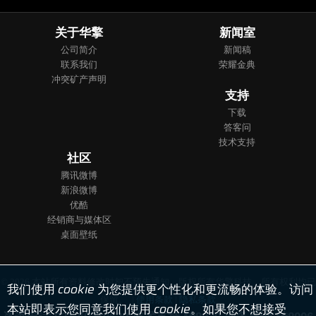
关于华擎
新闻室
公司简介
新闻稿
联系我们
荣耀金典
冲突矿产声明
支持
下载
答客问
技术支持
社区
腾讯微博
新浪微博
优酷
经销商与媒体区
桌面壁纸
© 2026 本站所有资料修改时恕不预先通知。版权所有华擎科技，所有权利均已
我们使用 cookie 为您提供更个性化和更流畅的体验。访问
保留。 |
使用条款
|
隐私条款
本站即表示您同意我们使用 cookie。如果您不想接受