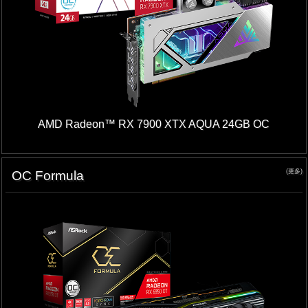
AMD Radeon™ RX 7900 XTX AQUA 24GB OC
(更多)
OC Formula