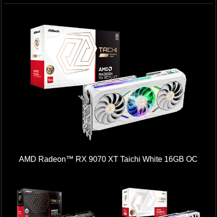
AMD Radeon™ RX 9070 XT Taichi White 16GB OC