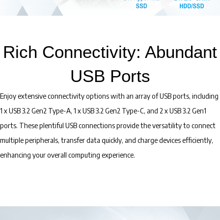
Rich Connectivity: Abundant
USB Ports
Enjoy extensive connectivity options with an array of USB ports, including
1 x USB 3.2 Gen2 Type-A, 1 x USB 3.2 Gen2 Type-C, and 2 x USB 3.2 Gen1
ports. These plentiful USB connections provide the versatility to connect
multiple peripherals, transfer data quickly, and charge devices efficiently,
enhancing your overall computing experience.