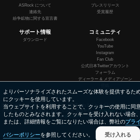
ASRock について
プレスリリース
連絡先
受賞履歴
紛争鉱物に関する宣言書
サポート情報
コミュニティ
ダウンロード
Facebook
YouTube
Instagram
Fan Club
公式日本Twitterアカウント
フォーラム
ディーラー & メディアゾーン
壁紙
よりパーソナライズされたスムーズな体験を提供するた
にクッキーを使用しています。
当ウェブサイトのデータは予告なしに変更されることがあります。アスロッ
当ウェブサイトを利用することで、クッキーの使用に同
クがすべての権利を保有します。©2026 版権所有。 |
利用規約
|
プライバシ
したものとみなされます。クッキーを受け入れない場合
ーポリシー
または、詳細情報をご覧になりたい場合は、弊社の
プラ
バシーポリシー
を参照してください。