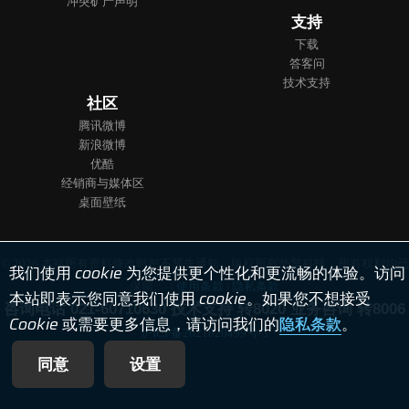
冲突矿产声明
支持
下载
答客问
技术支持
社区
腾讯微博
新浪微博
优酷
经销商与媒体区
桌面壁纸
© 2026 本站所有资料修改时恕不预先通知。版权所有华擎科技，所有权利均已
我们使用 cookie 为您提供更个性化和更流畅的体验。访问
保留。 |
使用条款
|
隐私条款
本站即表示您同意我们使用 cookie。如果您不想接受
咨询电话 021-60710630 技术支持 转8020 业务咨询 转8006
Cookie 或需要更多信息，请访问我们的
隐私条款
。
沪ICP备2021020499号-3