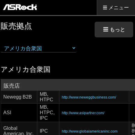
メニュー
販売拠点
アメリカ合衆国
販売店
MB,
Newegg B2B
http://www.neweggbusiness.com/
HTPC
MB,
ASI
HTPC,
http://www.asipartner.com/
IPC
8
Global
IPC
8
http://www.globalamericaninc.com
American, Inc.