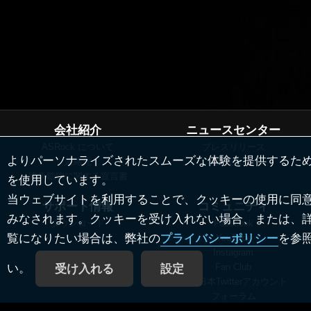
会社紹介
ニュースセンター
ASRock について
プレスリリース
よりパーソナライズされたスムーズな体験を提供するた
連絡先
受賞履歴
を使用しています。
紛争鉱物に関する宣言書
当ウェブサイトを利用することで、クッキーの使用に同
サポート情報
コミュニティ
みなされます。クッキーを受け入れない場合、または、
ダウンロード
Facebook
覧になりたい場合は、弊社の
プライバシーポリシー
を参
YouTube
Instagram
い。
Fan Club
公式日本Twitterアカウント
フォーラム
ディーラー & メディアゾーン