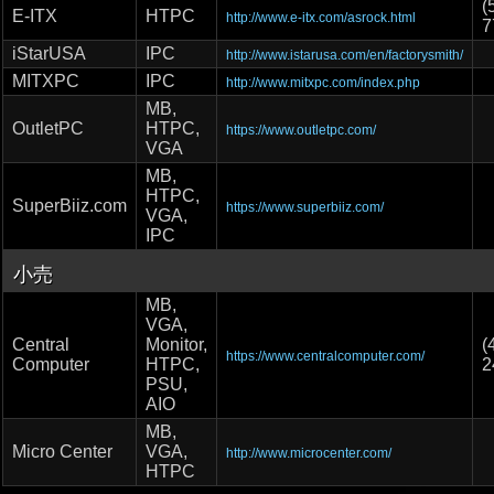
(
E-ITX
HTPC
http://www.e-itx.com/asrock.html
7
iStarUSA
IPC
http://www.istarusa.com/en/factorysmith/
MITXPC
IPC
http://www.mitxpc.com/index.php
MB,
OutletPC
HTPC,
https://www.outletpc.com/
VGA
MB,
HTPC,
SuperBiiz.com
https://www.superbiiz.com/
VGA,
IPC
小売
MB,
VGA,
Central
Monitor,
(
https://www.centralcomputer.com/
Computer
HTPC,
2
PSU,
AIO
MB,
Micro Center
VGA,
http://www.microcenter.com/
HTPC