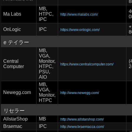
8
MB,
4
Ma Labs
HTPC,
http://www.malabs.com/
0
IPC
+
OnLogic
IPC
https://www.onlogic.com/
8
e テイラー
MB,
VGA,
Central
Monitor,
(
https://www.centralcomputer.com/
Computer
HTPC,
2
PSU,
AIO
MB,
VGA,
Newegg.com
http://www.newegg.com/
Monitor,
HTPC
リセラー
AllstarShop
MB
http://www.allstarshop.com/
Braemac
IPC
http://www.braemacca.com/