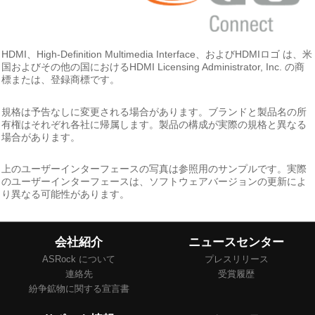
HDMI、High-Definition Multimedia Interface、およびHDMIロゴ は、米
国およびその他の国におけるHDMI Licensing Administrator, Inc. の商
標または、登録商標です。
規格は予告なしに変更される場合があります。ブランドと製品名の所
有権はそれぞれ各社に帰属します。製品の構成が実際の規格と異なる
場合があります。
上のユーザーインターフェースの写真は参照用のサンプルです。実際
のユーザーインターフェースは、ソフトウェアバージョンの更新によ
り異なる可能性があります。
会社紹介
ニュースセンター
ASRock について
プレスリリース
連絡先
受賞履歴
紛争鉱物に関する宣言書