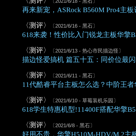
〈测评〉
〔2021/6/18 - 黑石〕
再来新宠，ASRock B560M Pro4主
〈测评〉
〔2021/6/16 - 黑石〕
618来袭！性价比入门锐龙主板华擎B5
〈测评〉
〔2021/6/13 - 热心市民描边怪〕
描边怪爱搞机 篇五十五：同价位最闪耀
〈测评〉
〔2021/6/11 - 黑石〕
11代酷睿平台主板怎么选？中阶王者华擎
〈测评〉
〔2021/6/10 - 草莓装机乐园〕
618学生特惠机型!11400F搭配华擎B5
〈测评〉
〔2021/6/8 - 黑石〕
好用不贵，华擎H510M-HDV/M.2