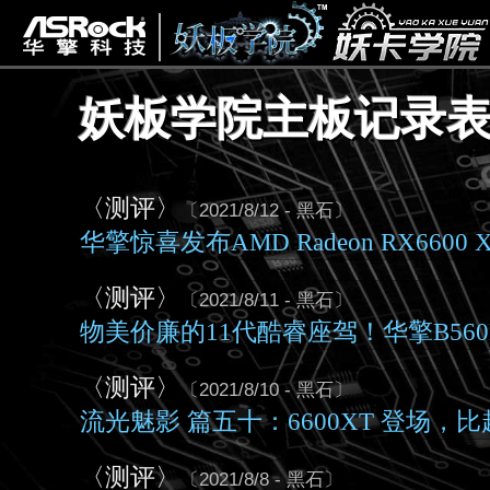
妖板学院主板记录
〈测评〉
〔2021/8/12 - 黑石〕
华擎惊喜发布AMD Radeon RX660
〈测评〉
〔2021/8/11 - 黑石〕
物美价廉的11代酷睿座驾！华擎B560M 
〈测评〉
〔2021/8/10 - 黑石〕
流光魅影 篇五十：6600XT 登场，比起
〈测评〉
〔2021/8/8 - 黑石〕