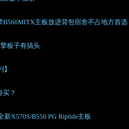
华擎B560MITX主板放进背包宿舍不占地方首选
华擎板子有搞头
列】
值得买？
70S/B550 PG Riptide主板