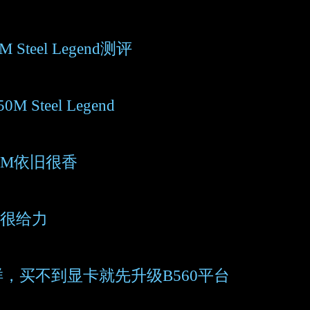
eel Legend测评
teel Legend
0M依旧很香
4很给力
一样，买不到显卡就先升级B560平台