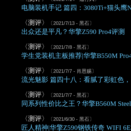
电脑装机手记 篇四：3080Ti+猫头鹰N
〈测评〉
〔2021/7/13 - 黑石〕
出众还是平凡？华擎Z590 Pro4评测
〈测评〉
〔2021/7/8 - 黑石〕
学生党装机主板推荐|华擎B550M Pr
〈测评〉
〔2021/7/7 - 肖恩赐〕
流光魅影 篇四十八：看腻了彩虹色
〈测评〉
〔2021/7/7 - 黑石〕
同系列性价比之王？华擎B560M Steel 
〈测评〉
〔2021/6/30 - 黑石〕
匠人精神|华擎Z590钢铁传奇 WIFI 6