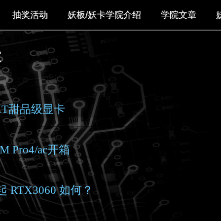
抽奖活动
妖板/妖卡学院介绍
学院文章
表
0 XT甜品级显卡
Pro4/ac开箱
 RTX3060 如何？