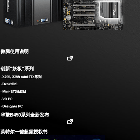
傲腾使用说明
创新“妖板”系列
‧ X299, X399 mini-ITX系列
‧ DeskMini
‧ Mini-STX/MXM
‧ VR PC
‧ Designer PC
华擎B450系列全新发布
英特尔一键超频授权书